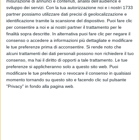
misurazione di annunci e contenuti, analisi dell'audience e
seguito a un incidente che rischia di mandare all’altro
sviluppo dei servizi.
Con la tua autorizzazione noi e i nostri 1733
mondo una vecchietta, viene condannato ai lavori
partner possiamo utilizzare dati precisi di geolocalizzazione e
utili in una lussuosa residenza per anziani. Qui, tra le
identificazione tramite la scansione del dispositivo. Puoi fare clic
rigide regole del direttore Vinicio e una banda di
per consentire a noi e ai nostri partner il trattamento per le
eccentrici vecchietti, inizia un incubo.
finalità sopra descritte. In alternativa puoi fare clic per negare il
Capeggiati da Ettore, ex imprenditore vinicolo, gli
consenso o accedere a informazioni più dettagliate e modificare
anziani tra cui Ezio, carismatico complottista, e Anna,
le tue preferenze prima di acconsentire.
Si rende noto che
vedova logorroica, danno al ragazzo del filo da
alcuni trattamenti dei dati personali possono non richiedere il tuo
torcere.
consenso, ma hai il diritto di opporti a tale trattamento. Le tue
Ma l’alternativa per Simone è la galera, così,
preferenze si applicheranno solo a questo sito web. Puoi
sforzandosi di entrare nelle loro grazie, il ragazzo fa
modificare le tue preferenze o revocare il consenso in qualsiasi
breccia nel cuore di Ettore, e ottiene il suo aiuto per
momento tornando su questo sito e facendo clic sul pulsante
scoprire i lati più teneri e fragili di ogni anziano. A
"Privacy" in fondo alla pagina web.
poco a poco, trova quindi il modo di far sentire
ciascuno di loro visto, esaudendo i loro desideri, e
iniziando anche a conoscere nuove parti di sé. Infine,
quando intuisce che Ettore sogna di ricongiungersi
con la sua amata, Elena, capisce anche che l’anziano
è intrappolato nella struttura da un figlio oppressivo
in combutta col direttore.
Rischiando il posto e la libertà, Simone decide