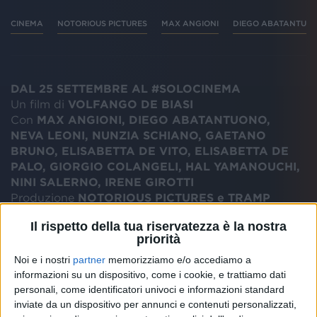
CINEMA
NOTORIOUS PICTURES
MAX ANGIONI
DIEGO ABATANTUO
DAL 25 SETTEMBRE AL #SOLOCINEMA
Un film di
VOLFANGO DE BIASI
Con
MAX ANGIONI, DIEGO ABATANTUONO,
NEVA LEONI, NUNZIA SCHIANO, GAETANO
BRUNO, ELISABETTA DE VITO, ELISABETTA DE
PALO, GIORGIO COLANGELI, HAL YAMANOUCHI,
NINI SALERNO, IRENE GIROTTI
Produzione
NOTORIOUS PICTURES e TRAMP
LIMITED
Il rispetto della tua riservatezza è la nostra
Distribuzione
NOTORIOUS PICTURES
priorità
SINOSSI
Noi e i nostri
partner
memorizziamo e/o accediamo a
Cresciuto in orfanotrofio, Simone oggi ha trent’anni,
informazioni su un dispositivo, come i cookie, e trattiamo dati
personali, come identificatori univoci e informazioni standard
le idee ancora confuse sul futuro e, in attesa che si
inviate da un dispositivo per annunci e contenuti personalizzati,
schiariscano, lavora in un negozio di bricolage. In