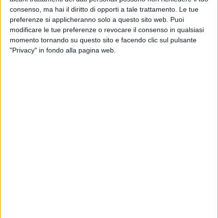
consenso, ma hai il diritto di opporti a tale trattamento. Le tue
preferenze si applicheranno solo a questo sito web. Puoi
modificare le tue preferenze o revocare il consenso in qualsiasi
2019
momento tornando su questo sito e facendo clic sul pulsante
SUNNERY JAMES & RYAN
"Privacy" in fondo alla pagina web.
MARCIANO PRESENT
SHAMELESS (DJ MIX)
Shameless (feat. Mayra)
Chi siamo
Contattaci