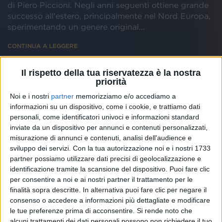
di Piero Piccioni. Negli anni seguenti ottiene grande
successo all'estero, principalmente nel Nord Europa,
sperimentando un genere original...
CONTINUA A LEGGERE
Il rispetto della tua riservatezza è la nostra
priorità
Discografia dell'artista
Noi e i nostri
partner
memorizziamo e/o accediamo a
informazioni su un dispositivo, come i cookie, e trattiamo dati
personali, come identificatori univoci e informazioni standard
inviate da un dispositivo per annunci e contenuti personalizzati,
misurazione di annunci e contenuti, analisi dell'audience e
sviluppo dei servizi.
Con la tua autorizzazione noi e i nostri 1733
partner possiamo utilizzare dati precisi di geolocalizzazione e
identificazione tramite la scansione del dispositivo. Puoi fare clic
per consentire a noi e ai nostri partner il trattamento per le
finalità sopra descritte. In alternativa puoi fare clic per negare il
consenso o accedere a informazioni più dettagliate e modificare
le tue preferenze prima di acconsentire.
Si rende noto che
alcuni trattamenti dei dati personali possono non richiedere il tuo