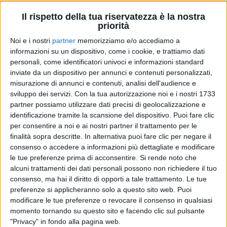
molto probabilmente
il nuovo album
, stando alle
prime anticipazioni del cantautore. Intanto, proprio in
Il rispetto della tua riservatezza è la nostra
vista della nuova
tournée nei club
, Tropico sta già
priorità
preparando
grandi cose
…
Noi e i nostri
partner
memorizziamo e/o accediamo a
informazioni su un dispositivo, come i cookie, e trattiamo dati
Il
Tour 2025
inizierà
da Roma il 29 novembre
, per
personali, come identificatori univoci e informazioni standard
andare avanti il mese successivo nelle città di
inviate da un dispositivo per annunci e contenuti personalizzati,
Molfetta (
Bari
),
Milano
,
Bologna
e finire il
22
misurazione di annunci e contenuti, analisi dell'audience e
dicembre
proprio nella città dell’artista,
Napoli
.
sviluppo dei servizi.
Con la tua autorizzazione noi e i nostri 1733
partner possiamo utilizzare dati precisi di geolocalizzazione e
Tropico mantiene così la promessa di nuovi concerti
identificazione tramite la scansione del dispositivo. Puoi fare clic
che aveva fatto pochi giorni fa al lancio del suo
per consentire a noi e ai nostri partner il trattamento per le
nuovo singolo
, “
Perché mi sono innamorato di te
”,
finalità sopra descritte. In alternativa puoi fare clic per negare il
in rotazione su
Radio Italia solomusicaitaliana
.
consenso o accedere a informazioni più dettagliate e modificare
le tue preferenze prima di acconsentire.
Si rende noto che
alcuni trattamenti dei dati personali possono non richiedere il tuo
consenso, ma hai il diritto di opporti a tale trattamento. Le tue
preferenze si applicheranno solo a questo sito web. Puoi
modificare le tue preferenze o revocare il consenso in qualsiasi
momento tornando su questo sito e facendo clic sul pulsante
"Privacy" in fondo alla pagina web.