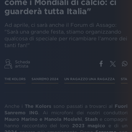
come i Mondiali di calcio: ci
guarderà tutta Italia"
Ad aprile, ci sarà anche il Forum di Assago:
"Sarà una grande festa, stiamo organizzando
qualcosa di speciale per ricambiare l’amore dei
tanti fan!"
Scheda
artista
THE KOLORS
SANREMO 2024
UN RAGAZZO UNA RAGAZZA
STASH
Anche i
The Kolors
sono passati a trovarci al
Fuori
Sanremo ING
. Ai microfoni dei nostri conduttori
Mauro Marino e Manola Moslehi
,
Stash
e compagni
hanno raccontato del loro
2023 magico
e di un