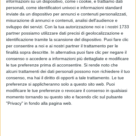
informazioni su un dispositivo, come i cookie, e trattiamo dati
A Radio Italia c’è sempre un po’ di palco, sempre un
personali, come identificatori univoci e informazioni standard
po’ di live. Da band e musicisti che siamo, vi diciamo
inviate da un dispositivo per annunci e contenuti personalizzati,
grazie!
misurazione di annunci e contenuti, analisi dell'audience e
sviluppo dei servizi.
Con la tua autorizzazione noi e i nostri 1733
Del resto, siete stati protagonisti nelle ultime
partner possiamo utilizzare dati precisi di geolocalizzazione e
settimane a Radio Italia Live: siete tre musicisti
identificazione tramite la scansione del dispositivo. Puoi fare clic
incredibili!
per consentire a noi e ai nostri partner il trattamento per le
finalità sopra descritte. In alternativa puoi fare clic per negare il
consenso o accedere a informazioni più dettagliate e modificare
Il palco di Radio Italia a Cologno Monzese suona da
le tue preferenze prima di acconsentire.
Si rende noto che
dio! Si sente lo zampino di qualche musicista…
alcuni trattamenti dei dati personali possono non richiedere il tuo
consenso, ma hai il diritto di opporti a tale trattamento. Le tue
Il vostro 2023 è andata alla grande, anche il 2024
preferenze si applicheranno solo a questo sito web. Puoi
sta andando benissimo…
modificare le tue preferenze o revocare il consenso in qualsiasi
momento tornando su questo sito e facendo clic sul pulsante
"Privacy" in fondo alla pagina web.
Solo esserci è un grande traguardo raggiunto. A
Sanremo ci si rivolge a tutta Italia: è uno dei pochi
eventi che raccoglie tutte le famiglie davanti alla
televisione, un po’ come i Mondiali di calcio. Questa è
già una grande vittoria per noi!