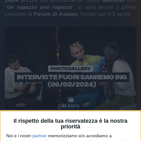
2024
ancora più emozionante. Dopo
Sanremo
con
"
Un ragazzo una ragazza
", ci sarà anche il primo
concerto al
Forum di Assago
, fissato per il 3 aprile.
PHOTOGALLERY
INTERVISTE FUORI SANREMO ING
(06/02/2024)
45
FOTO
Il rispetto della tua riservatezza è la nostra
priorità
Benvenuti!
Noi e i nostri
partner
memorizziamo e/o accediamo a