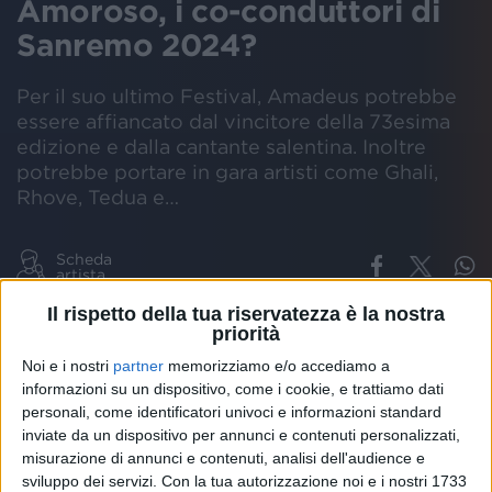
Amoroso, i co-conduttori di
Sanremo 2024?
Per il suo ultimo Festival, Amadeus potrebbe
essere affiancato dal vincitore della 73esima
edizione e dalla cantante salentina. Inoltre
potrebbe portare in gara artisti come Ghali,
Rhove, Tedua e…
Scheda
artista
Il rispetto della tua riservatezza è la nostra
FESTIVAL
SANREMO
2024
MARCO MENGONI
ALESSANDRA AM
priorità
Noi e i nostri
partner
memorizziamo e/o accediamo a
informazioni su un dispositivo, come i cookie, e trattiamo dati
personali, come identificatori univoci e informazioni standard
Marco Mengoni
e
Alessandra Amoroso
saranno
inviate da un dispositivo per annunci e contenuti personalizzati,
i
co-conduttori
del
Festival
di
Sanremo
2024
? Per
misurazione di annunci e contenuti, analisi dell'audience e
un settimanale (
Vero
) sì.
sviluppo dei servizi.
Con la tua autorizzazione noi e i nostri 1733