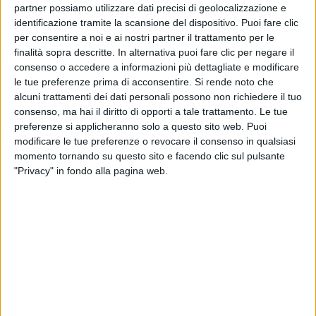
partner possiamo utilizzare dati precisi di geolocalizzazione e
identificazione tramite la scansione del dispositivo. Puoi fare clic
Il
vincitore
dell’
ultima edizione
della
kermesse
(con
per consentire a noi e ai nostri partner il trattamento per le
il singolo
Due vite
) e la
cantante salentina
finalità sopra descritte. In alternativa puoi fare clic per negare il
potrebbero affiancare
Amadeus
sul palco
consenso o accedere a informazioni più dettagliate e modificare
dell’
Ariston
in quello che dovrebbe essere il
suo
le tue preferenze prima di acconsentire.
Si rende noto che
ultimo Sanremo
da conduttore.
alcuni trattamenti dei dati personali possono non richiedere il tuo
consenso, ma hai il diritto di opporti a tale trattamento. Le tue
preferenze si applicheranno solo a questo sito web. Puoi
modificare le tue preferenze o revocare il consenso in qualsiasi
momento tornando su questo sito e facendo clic sul pulsante
"Privacy" in fondo alla pagina web.
MARCO MENGONI: DUE VITE LIVE A SAN
SIRO