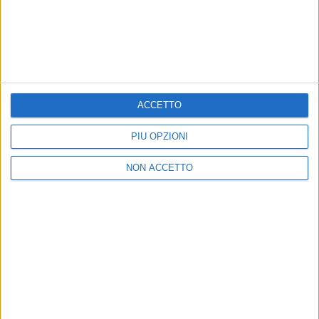
Un post condiviso da Friends and Partners (@friendsandpartners)
ACCETTO
PIÙ OPZIONI
di
Daniele Verderio
© Riproduzione riservata
NON ACCETTO
Ultime news
Vedi tutte