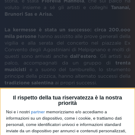
storia, è stata
Fiorella Mannoia
, che sul palco ha
voluto insieme a sé gli artisti e colleghi
Tananai,
Brunori Sas e Arisa.
La kermesse è stata un successo: circa 200.ooo
mila persone
hanno assistito alle prove generali della
vigilia e alla serata del concerto nel piazzale Ex
Convento degli Agostiniani di Melpignano e molti di
questi sono arrivati anche
dall'estero
. Gli artisti sul
palco, accompagnati da un gruppo di
trenta
musicisti
e a suono del tamburello, lo strumento
principe della pizzica, hanno alternato successi della
tradizione salentina
ai propri successi.
Il rispetto della tua riservatezza è la nostra
priorità
Noi e i nostri
partner
memorizziamo e/o accediamo a
informazioni su un dispositivo, come i cookie, e trattiamo dati
personali, come identificatori univoci e informazioni standard
inviate da un dispositivo per annunci e contenuti personalizzati,