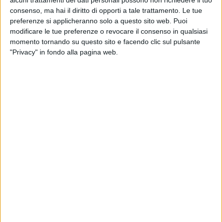
gira male e più mi va bene
”, che l'accompagna e
consenso, ma hai il diritto di opporti a tale trattamento. Le tue
che è presente nel ritornello di “
Fortuna
”.
preferenze si applicheranno solo a questo sito web. Puoi
modificare le tue preferenze o revocare il consenso in qualsiasi
momento tornando su questo sito e facendo clic sul pulsante
"Privacy" in fondo alla pagina web.
EMMA: “FORTUNA È LA COSA DI CUI HO
DAVVERO BISOGNO IN QUESTO
MOMENTO”
L'album è stato ascoltato in anteprima anche da
Tiziano Ferro
che ha già una sua
preferita
, cioè
“
Luci blu
”.