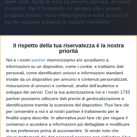
delle cose. Tanto le cose se devono arrivare, arrivano
lo stesso. Per il momento mi sembra che i grandi
progetti artistici siano meravigliosi e sono la cosa di
cui ho davvero bisogno in questo momento
”.
Il rispetto della tua riservatezza è la nostra
priorità
Noi e i nostri
partner
memorizziamo e/o accediamo a
informazioni su un dispositivo, come i cookie, e trattiamo dati
personali, come identificatori univoci e informazioni standard
inviate da un dispositivo per annunci e contenuti personalizzati,
misurazione di annunci e contenuti, analisi dell'audience e
#ATUPERTU CON EMMA (FORTUNA)
sviluppo dei servizi.
Con la tua autorizzazione noi e i nostri 1733
partner possiamo utilizzare dati precisi di geolocalizzazione e
identificazione tramite la scansione del dispositivo. Puoi fare clic
per consentire a noi e ai nostri partner il trattamento per le
finalità sopra descritte. In alternativa puoi fare clic per negare il
consenso o accedere a informazioni più dettagliate e modificare
Dopo la
malattia
, la cantante è tornata protagonista
le tue preferenze prima di acconsentire.
Si rende noto che
della scena musicale con una sorta di
mantra
, “
Più
alcuni trattamenti dei dati personali possono non richiedere il tuo