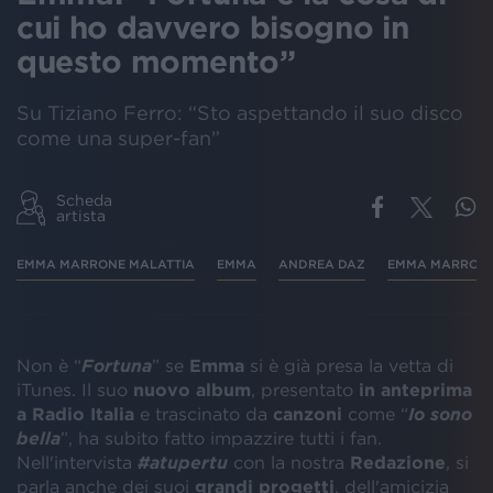
cui ho davvero bisogno in
questo momento”
Su Tiziano Ferro: “Sto aspettando il suo disco
come una super-fan”
Scheda
artista
EMMA MARRONE MALATTIA
EMMA
ANDREA DAZ
EMMA MARRON
Non è “
Fortuna
” se
Emma
si è già presa la vetta di
iTunes. Il suo
nuovo album
, presentato
in anteprima
a Radio Italia
e trascinato da
canzoni
come “
Io sono
bella
”, ha subito fatto impazzire tutti i fan.
Nell'intervista
#atupertu
con la nostra
Redazione
, si
parla anche dei suoi
grandi progetti
, dell'amicizia