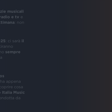
zie musicali
radio e tv
e
ettimana
: non
025
: ci sarà
il
tiranno
ono
sempre
la
os
i, ha appena
coprire cosa
 Italia Music
ondotta da