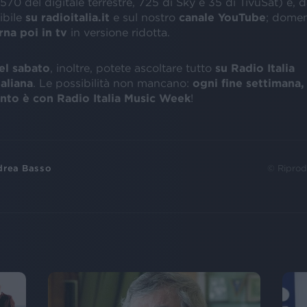
570 del digitale terrestre, 725 di Sky e 35 di TivùSat) e, d
ibile
su radioitalia.it
e sul nostro
canale YouTube
; domen
rna poi in tv
in versione ridotta.
el sabato
, inoltre, potete ascoltare tutto
su Radio Italia
aliana
. Le possibilità non mancano:
ogni fine settimana,
nto è con Radio Italia Music Week
!
drea Basso
© Riprod