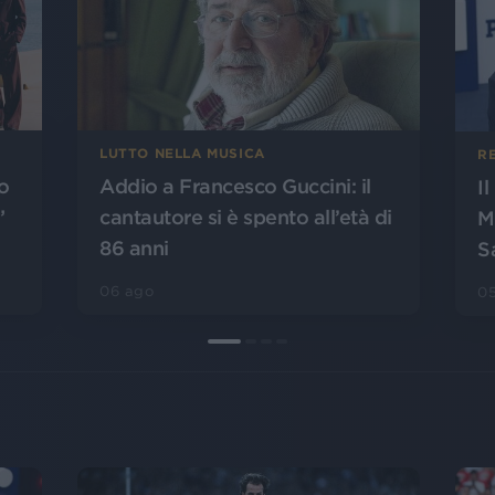
LUTTO NELLA MUSICA
R
o
Addio a Francesco Guccini: il
I
”
cantautore si è spento all’età di
M
86 anni
S
06 ago
0