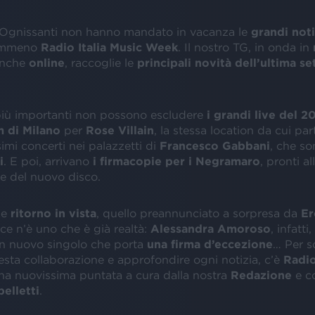
Ognissanti non hanno mandato in vacanza le
grandi noti
nemmeno
Radio Italia Music Week
. Il nostro TG, in onda in
anche
online
, raccoglie le
principali novità dell’ultima s
più importanti non possono escludere
i grandi live del 2
 di Milano
per
Rose Villain
, la stessa location da cui par
imi concerti nei palazzetti di
Francesco Gabbani
, che s
i
. E poi, arrivano
i firmacopie per i Negramaro
, pronti al
e del nuovo disco.
de
ritorno in vista
, quello preannunciato a sorpresa da
Er
 ce n’è uno che è già realtà:
Alessandra Amoroso
, infatt
n nuovo singolo che porta
una firma d’eccezione
… Per s
esta collaborazione e approfondire ogni notizia, c’è
Radio
na nuovissima puntata a cura dalla nostra
Redazione
e c
elletti
.