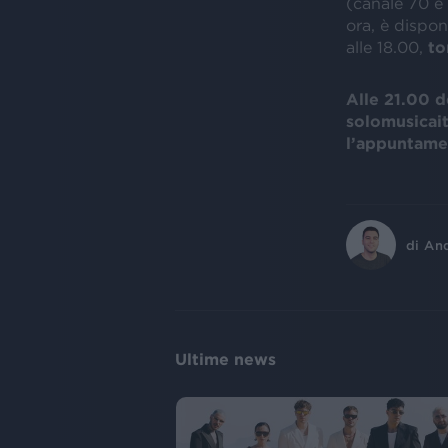
(canale 70 e 
ora, è dispon
alle 18.00,
to
Alle 21.00 d
solomusicait
l’appuntame
di
An
Ultime news