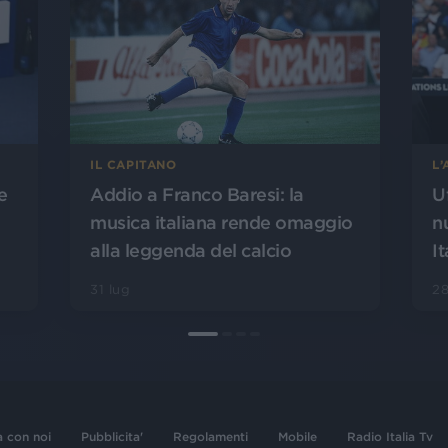
L
IL CAPITANO
U
Addio a Franco Baresi: la
e
n
musica italiana rende omaggio
It
alla leggenda del calcio
28
31 lug
a con noi
Pubblicita'
Regolamenti
Mobile
Radio Italia Tv