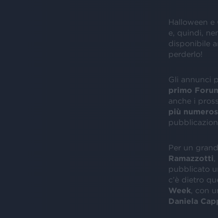
Halloween e 
e, quindi, 
disponibile 
perderlo!
Gli annunci 
primo Forum
anche i pross
più numeros
pubblicazion
Per un gran
Ramazzotti
,
pubblicato u
c’è dietro qu
Week
, con u
Daniela Capp