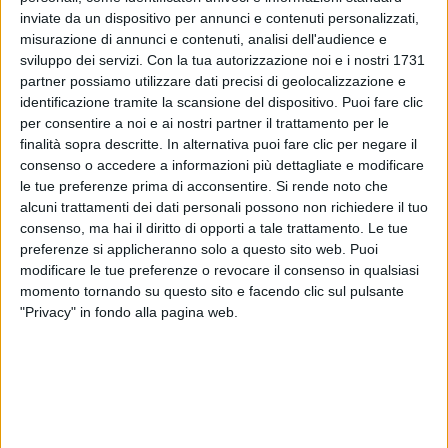
inviate da un dispositivo per annunci e contenuti personalizzati,
misurazione di annunci e contenuti, analisi dell'audience e
sviluppo dei servizi.
Con la tua autorizzazione noi e i nostri 1731
partner possiamo utilizzare dati precisi di geolocalizzazione e
identificazione tramite la scansione del dispositivo. Puoi fare clic
BAMBOLE DI PEZZA SANREMO ITALIANO
per consentire a noi e ai nostri partner il trattamento per le
(15/02/26)
finalità sopra descritte. In alternativa puoi fare clic per negare il
consenso o accedere a informazioni più dettagliate e modificare
le tue preferenze prima di acconsentire.
Si rende noto che
alcuni trattamenti dei dati personali possono non richiedere il tuo
consenso, ma hai il diritto di opporti a tale trattamento. Le tue
preferenze si applicheranno solo a questo sito web. Puoi
Come va?
modificare le tue preferenze o revocare il consenso in qualsiasi
Benissimo! Siamo felici e contente, anche perché è
momento tornando su questo sito e facendo clic sul pulsante
una cosa importante e ci siamo quasi. Rock’n Roll e
"Privacy" in fondo alla pagina web.
Girl Power!
Raccontateci il brano che portate che si chiama
“Resta con me”.
È una storia che parla del coraggio di restare uniti
anche nei momenti difficili, perché sostenendosi a