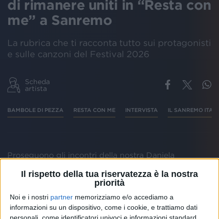
di rimanere uniti in “Resta con
me” a Sanremo
La rubrica che ti racconta tutto sui protagonisti
e sulle canzoni del Festival 2026
Scheda
artista
BAMBOLE DI PEZZA
RESTA CON ME
INTERVISTA
IL SANREMO ITAL
Proseguono gli incontri della nostra Daniela
Cappelletti con i protagonisti di Sanremo 2026:
Il rispetto della tua riservatezza è la nostra
questa volta è il turno delle Bambole di pezza.
priorità
Noi e i nostri
partner
memorizziamo e/o accediamo a
informazioni su un dispositivo, come i cookie, e trattiamo dati
personali, come identificatori univoci e informazioni standard