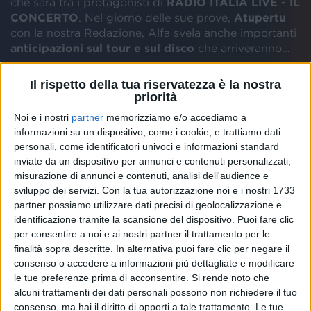
che sarà tra i protagonisti di
RADIO ITALIA LIVE - IL
CONCERTO
. Nel giorno delle sue prove,
Atupertu
con la nostra Redazione, Alfa svela anche importanti
anticipazioni sul tour e sul disco
che arriveranno…
“
Io sono andato solo una volta sotto all’hotel di
Il rispetto della tua riservatezza è la nostra
priorità
Macklemore
”, ricorda Alfa, ancora
incredulo
per
tutte le persone che, pur di essere nelle prime file al
Noi e i nostri
partner
memorizziamo e/o accediamo a
Forum, si sono messe in coda al freddo
dalla notte
informazioni su un dispositivo, come i cookie, e trattiamo dati
prima
. Ormai, il fatto che lui vada a trovarle è
personali, come identificatori univoci e informazioni standard
diventata
una tradizione
:
“Porto io la pizza ai
inviate da un dispositivo per annunci e contenuti personalizzati,
ragazzi perché non me lo spiego… Almeno
misurazione di annunci e contenuti, analisi dell'audience e
mangiano!
”.
sviluppo dei servizi.
Con la tua autorizzazione noi e i nostri 1733
partner possiamo utilizzare dati precisi di geolocalizzazione e
identificazione tramite la scansione del dispositivo. Puoi fare clic
L’amore per le canzoni di Alfa arriva fino ai…
per consentire a noi e ai nostri partner il trattamento per le
matrimoni
. In una festa di nozze, di recente, sono
finalità sopra descritte. In alternativa puoi fare clic per negare il
apparse anche delle
bottiglie di vino
ispirate a
“Il
consenso o accedere a informazioni più dettagliate e modificare
filo rosso
”: “
Su quella canzone in particolare ci sono
le tue preferenze prima di acconsentire.
Si rende noto che
tante storie, ho un sacco di video di matrimoni
alcuni trattamenti dei dati personali possono non richiedere il tuo
commoventi. Mi fa piacere
”,
commenta
il cantante,
consenso, ma hai il diritto di opporti a tale trattamento. Le tue