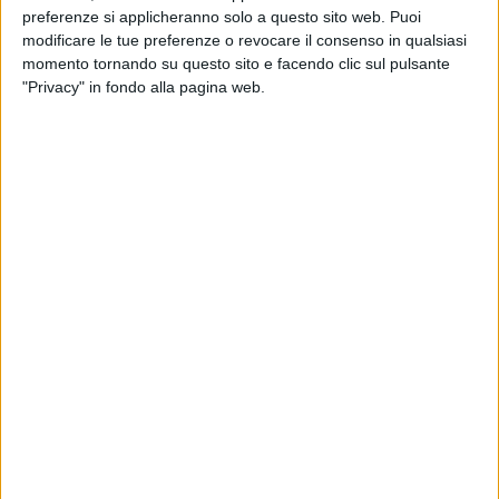
dopo aver fatto le prove in Piazza Duomo.
preferenze si applicheranno solo a questo sito web. Puoi
modificare le tue preferenze o revocare il consenso in qualsiasi
momento tornando su questo sito e facendo clic sul pulsante
"Privacy" in fondo alla pagina web.
ATUPERTU CON ALFA (RILIVE MILANO
2026)
Circa un mese dopo
RADIO ITALIA LIVE - IL
CONCERTO
, Alfa partirà con il
tour estivo
, in attesa
della prima
Arena di Verona
e del ritorno nei
palazzetti
. Ai nostri microfoni, Alfa svela che inizia
a essere complicato
mettere a punto la scaletta