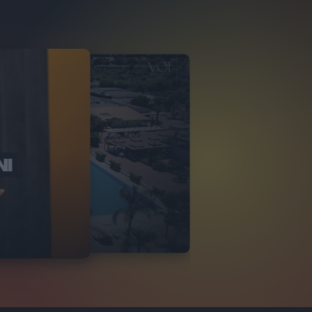
NI
O ITALIA
NKA VILLAGE
2
VIDEO