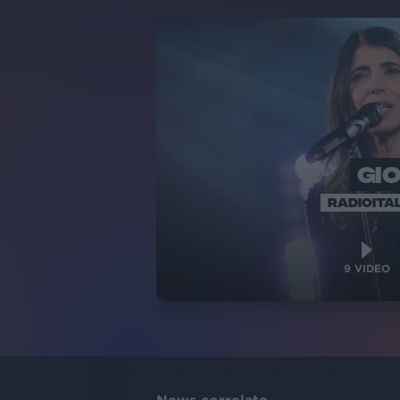
GI
RADIOITAL
9
VIDEO