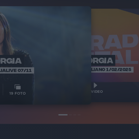
ORGIA
GIORGIA
GI
INTERVIS
SANREMO ITALIANO 1/02/2025
IALIVE 07/11
2
VIDEO
1
VIDEO
19
FOTO