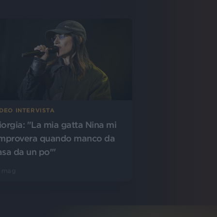
IDEO INTERVISTA
iorgia: "La mia gatta Nina mi
improvera quando manco da
asa da un po'"
5 mag