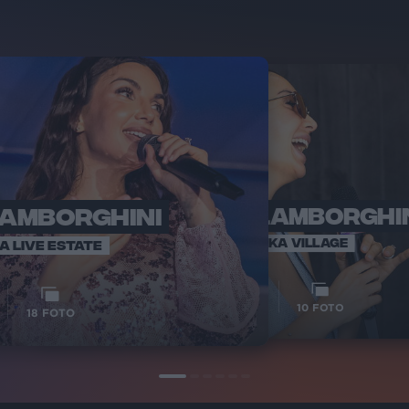
LAMBORGHINI
ELETTRA LAMBORGHI
RADI
VOI TA
VOI TANKA VILLAGE
IA LIVE ESTATE
1
VIDEO
10
FOTO
18
FOTO