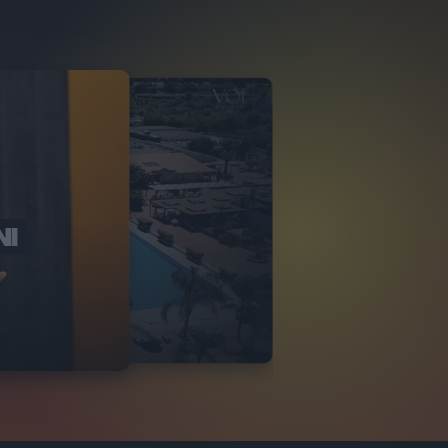
NI
O ITALIA
NKA VILLAGE
2
VIDEO