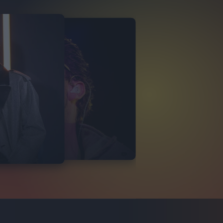
 KOLORS
VISTA 15/03
17
FOTO