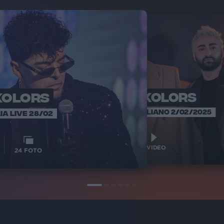
KOLORS
THE KOLORS
THE
INTER
SANREMO ITALIANO 2/02/2025
IA LIVE 28/02
1
VIDEO
1
VIDEO
24
FOTO