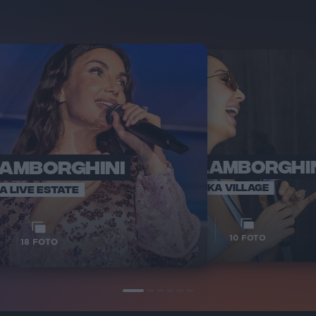
LAMBORGHINI
ELETTRA LAMBORGHI
RADI
VOI TA
VOI TANKA VILLAGE
IA LIVE ESTATE
1
VIDEO
10
FOTO
18
FOTO