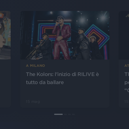
A MILANO
AT
The Kolors: l'inizio di RILIVE è
T
tutto da ballare
pe
“
15 mag
1