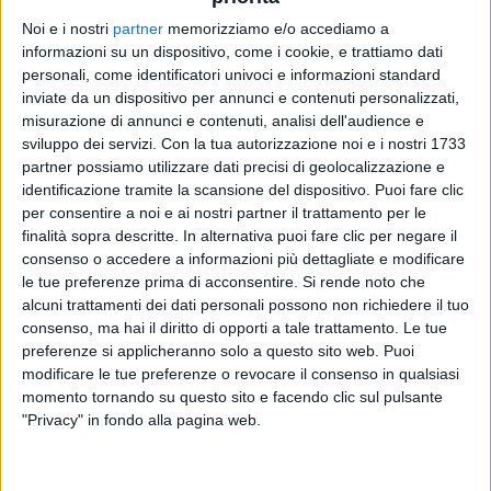
Noi e i nostri
partner
memorizziamo e/o accediamo a
informazioni su un dispositivo, come i cookie, e trattiamo dati
TOMMASO PARADISO
TOMMASO PARADISO
TOMMASO PARADISO
personali, come identificatori univoci e informazioni standard
RADIO ITALIA LIVE
RADIO ITALIA LIVE 22/12
inviate da un dispositivo per annunci e contenuti personalizzati,
SANREMO ITALIANO 2026
misurazione di annunci e contenuti, analisi dell'audience e
sviluppo dei servizi.
Con la tua autorizzazione noi e i nostri 1733
2
VIDEO
5
FOTO
10
VIDEO
20
FOTO
partner possiamo utilizzare dati precisi di geolocalizzazione e
1
VIDEO
identificazione tramite la scansione del dispositivo. Puoi fare clic
per consentire a noi e ai nostri partner il trattamento per le
finalità sopra descritte. In alternativa puoi fare clic per negare il
consenso o accedere a informazioni più dettagliate e modificare
le tue preferenze prima di acconsentire.
Si rende noto che
alcuni trattamenti dei dati personali possono non richiedere il tuo
News correlate
consenso, ma hai il diritto di opporti a tale trattamento. Le tue
preferenze si applicheranno solo a questo sito web. Puoi
modificare le tue preferenze o revocare il consenso in qualsiasi
momento tornando su questo sito e facendo clic sul pulsante
"Privacy" in fondo alla pagina web.