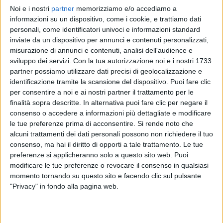
Noi e i nostri
partner
memorizziamo e/o accediamo a
EMMA
EMMA
EMMA
informazioni su un dispositivo, come i cookie, e trattiamo dati
SANREMO ITALIANO 2024
INTERVISTA 226/02/2024
personali, come identificatori univoci e informazioni standard
DONNE IN MUSICA
inviate da un dispositivo per annunci e contenuti personalizzati,
1
VIDEO
misurazione di annunci e contenuti, analisi dell'audience e
1
VIDEO
15
FOTO
sviluppo dei servizi.
Con la tua autorizzazione noi e i nostri 1733
1
VIDEO
12
FOTO
partner possiamo utilizzare dati precisi di geolocalizzazione e
identificazione tramite la scansione del dispositivo. Puoi fare clic
per consentire a noi e ai nostri partner il trattamento per le
finalità sopra descritte. In alternativa puoi fare clic per negare il
consenso o accedere a informazioni più dettagliate e modificare
le tue preferenze prima di acconsentire.
Si rende noto che
News correlate
alcuni trattamenti dei dati personali possono non richiedere il tuo
consenso, ma hai il diritto di opporti a tale trattamento. Le tue
preferenze si applicheranno solo a questo sito web. Puoi
modificare le tue preferenze o revocare il consenso in qualsiasi
momento tornando su questo sito e facendo clic sul pulsante
"Privacy" in fondo alla pagina web.