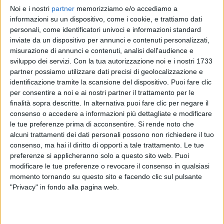
Noi e i nostri
partner
memorizziamo e/o accediamo a
SAL DA VINCI
SAL DA VINCI
SAL DA VINCI
informazioni su un dispositivo, come i cookie, e trattiamo dati
RADIOITALIALIVE 17/04
SHARM EL SHEIKH
personali, come identificatori univoci e informazioni standard
RADIO ITALIA LIVE ESTATE
inviate da un dispositivo per annunci e contenuti personalizzati,
11
VIDEO
24
FOTO
misurazione di annunci e contenuti, analisi dell'audience e
1
VIDEO
7
FOTO
sviluppo dei servizi.
Con la tua autorizzazione noi e i nostri 1733
1
VIDEO
14
FOTO
partner possiamo utilizzare dati precisi di geolocalizzazione e
identificazione tramite la scansione del dispositivo. Puoi fare clic
per consentire a noi e ai nostri partner il trattamento per le
finalità sopra descritte. In alternativa puoi fare clic per negare il
consenso o accedere a informazioni più dettagliate e modificare
le tue preferenze prima di acconsentire.
Si rende noto che
News correlate
alcuni trattamenti dei dati personali possono non richiedere il tuo
consenso, ma hai il diritto di opporti a tale trattamento. Le tue
preferenze si applicheranno solo a questo sito web. Puoi
modificare le tue preferenze o revocare il consenso in qualsiasi
momento tornando su questo sito e facendo clic sul pulsante
"Privacy" in fondo alla pagina web.