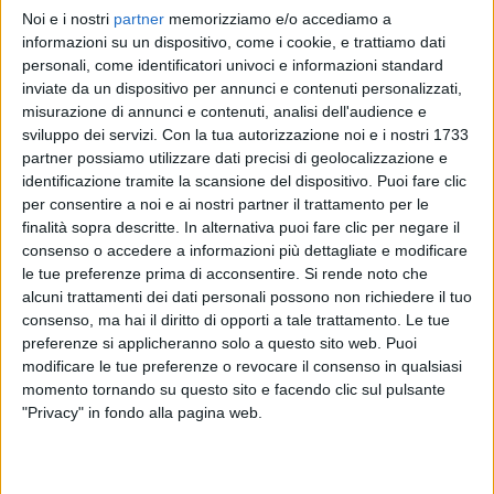
Noi e i nostri
partner
memorizziamo e/o accediamo a
ROCCO HUNT
ROCCO HUNT
ROCCO HUNT
informazioni su un dispositivo, come i cookie, e trattiamo dati
RADIO ITALIA LIVE SPECIALE SANREMO
VOI TANKA VILLAGE 2025
personali, come identificatori univoci e informazioni standard
RADIO ITALIA LIVE ESTATE
inviate da un dispositivo per annunci e contenuti personalizzati,
1
VIDEO
25
FOTO
misurazione di annunci e contenuti, analisi dell'audience e
1
VIDEO
15
FOTO
sviluppo dei servizi.
Con la tua autorizzazione noi e i nostri 1733
1
VIDEO
10
FOTO
partner possiamo utilizzare dati precisi di geolocalizzazione e
identificazione tramite la scansione del dispositivo. Puoi fare clic
per consentire a noi e ai nostri partner il trattamento per le
finalità sopra descritte. In alternativa puoi fare clic per negare il
consenso o accedere a informazioni più dettagliate e modificare
le tue preferenze prima di acconsentire.
Si rende noto che
News correlate
alcuni trattamenti dei dati personali possono non richiedere il tuo
consenso, ma hai il diritto di opporti a tale trattamento. Le tue
preferenze si applicheranno solo a questo sito web. Puoi
modificare le tue preferenze o revocare il consenso in qualsiasi
momento tornando su questo sito e facendo clic sul pulsante
"Privacy" in fondo alla pagina web.