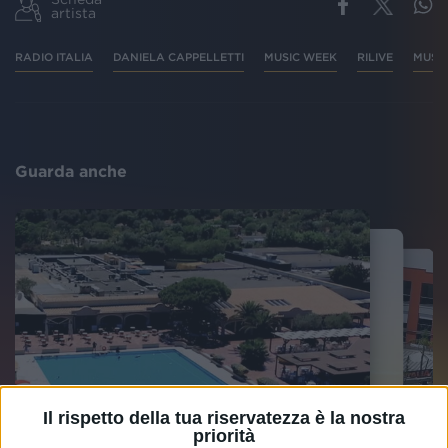
artista
RADIO ITALIA
DANIELA CAPPELLETTI
MUSIC WEEK
RILIVE
MUSIC
Guarda anche
Il rispetto della tua riservatezza è la nostra
priorità