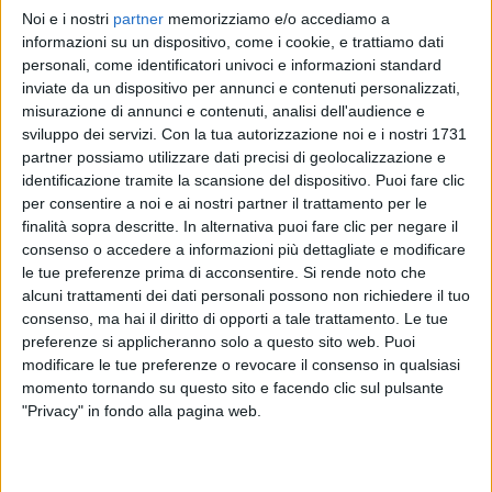
Noi e i nostri
partner
memorizziamo e/o accediamo a
RADIO ITALIA
RADIO ITALIA
RADIO ITALIA
informazioni su un dispositivo, come i cookie, e trattiamo dati
BRAVO BAIA DI TINDARI 2026
VOI ARENELLA RESORT
personali, come identificatori univoci e informazioni standard
VOI TANKA VILLAGE
inviate da un dispositivo per annunci e contenuti personalizzati,
1
VIDEO
misurazione di annunci e contenuti, analisi dell'audience e
1
VIDEO
sviluppo dei servizi.
Con la tua autorizzazione noi e i nostri 1731
2
VIDEO
partner possiamo utilizzare dati precisi di geolocalizzazione e
identificazione tramite la scansione del dispositivo. Puoi fare clic
per consentire a noi e ai nostri partner il trattamento per le
finalità sopra descritte. In alternativa puoi fare clic per negare il
consenso o accedere a informazioni più dettagliate e modificare
le tue preferenze prima di acconsentire.
Si rende noto che
News correlate
alcuni trattamenti dei dati personali possono non richiedere il tuo
consenso, ma hai il diritto di opporti a tale trattamento. Le tue
preferenze si applicheranno solo a questo sito web. Puoi
modificare le tue preferenze o revocare il consenso in qualsiasi
momento tornando su questo sito e facendo clic sul pulsante
"Privacy" in fondo alla pagina web.