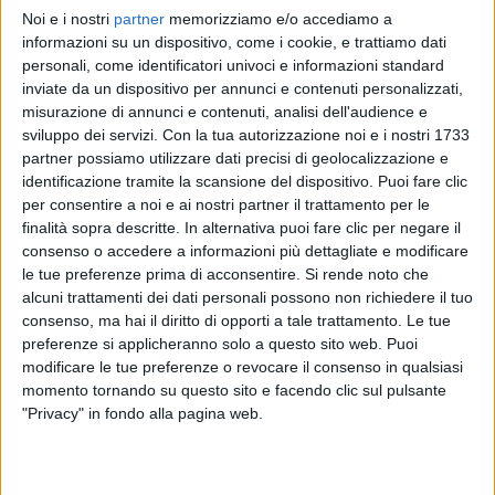
Noi e i nostri
partner
memorizziamo e/o accediamo a
RADIO ITALIA
RADIO ITALIA
RADIO ITALIA
informazioni su un dispositivo, come i cookie, e trattiamo dati
BRAVO BAIA DI TINDARI 2026
VOI ARENELLA RESORT
personali, come identificatori univoci e informazioni standard
VOI TANKA VILLAGE
inviate da un dispositivo per annunci e contenuti personalizzati,
1
VIDEO
misurazione di annunci e contenuti, analisi dell'audience e
1
VIDEO
sviluppo dei servizi.
Con la tua autorizzazione noi e i nostri 1733
2
VIDEO
partner possiamo utilizzare dati precisi di geolocalizzazione e
identificazione tramite la scansione del dispositivo. Puoi fare clic
per consentire a noi e ai nostri partner il trattamento per le
finalità sopra descritte. In alternativa puoi fare clic per negare il
consenso o accedere a informazioni più dettagliate e modificare
le tue preferenze prima di acconsentire.
Si rende noto che
News correlate
alcuni trattamenti dei dati personali possono non richiedere il tuo
consenso, ma hai il diritto di opporti a tale trattamento. Le tue
preferenze si applicheranno solo a questo sito web. Puoi
modificare le tue preferenze o revocare il consenso in qualsiasi
momento tornando su questo sito e facendo clic sul pulsante
"Privacy" in fondo alla pagina web.