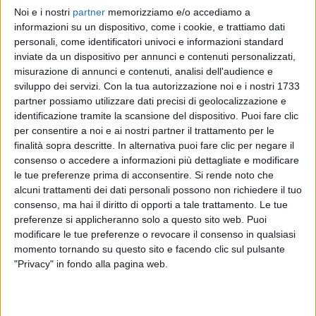
Noi e i nostri
partner
memorizziamo e/o accediamo a
RADIO ITALIA
RADIO ITALIA
RADIO ITALIA
informazioni su un dispositivo, come i cookie, e trattiamo dati
BRAVO BAIA DI TINDARI 2026
VOI ARENELLA RESORT
personali, come identificatori univoci e informazioni standard
VOI TANKA VILLAGE
inviate da un dispositivo per annunci e contenuti personalizzati,
1
VIDEO
misurazione di annunci e contenuti, analisi dell'audience e
1
VIDEO
sviluppo dei servizi.
Con la tua autorizzazione noi e i nostri 1733
2
VIDEO
partner possiamo utilizzare dati precisi di geolocalizzazione e
identificazione tramite la scansione del dispositivo. Puoi fare clic
per consentire a noi e ai nostri partner il trattamento per le
finalità sopra descritte. In alternativa puoi fare clic per negare il
consenso o accedere a informazioni più dettagliate e modificare
le tue preferenze prima di acconsentire.
Si rende noto che
News correlate
alcuni trattamenti dei dati personali possono non richiedere il tuo
consenso, ma hai il diritto di opporti a tale trattamento. Le tue
preferenze si applicheranno solo a questo sito web. Puoi
modificare le tue preferenze o revocare il consenso in qualsiasi
momento tornando su questo sito e facendo clic sul pulsante
"Privacy" in fondo alla pagina web.