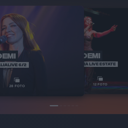
OEMI
NOEMI
N
VOI ARENE
RADIO ITALIA LIVE ESTATE
LIALIVE 6/2
1
VIDEO
1
VIDEO
12
FOTO
28
FOTO