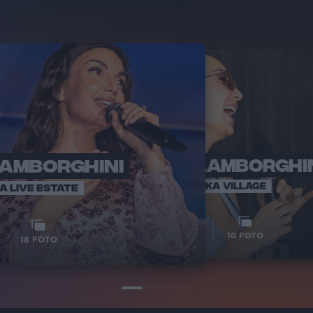
LAMBORGHINI
ELETTRA LAMBORGHI
RADI
VOI TA
VOI TANKA VILLAGE
IA LIVE ESTATE
1
VIDEO
10
FOTO
18
FOTO