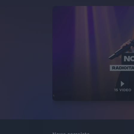
N
RADIOITA
15
VIDEO