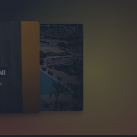
NI
O ITALIA
NKA VILLAGE
2
VIDEO