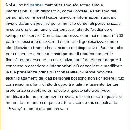
Noi e i nostri
partner
memorizziamo e/o accediamo a
NOEMI
NOEMI
NOEMI
informazioni su un dispositivo, come i cookie, e trattiamo dati
VOI ARENELLA RESORT 2025
RADIO ITALIA LIVE ESTATE
personali, come identificatori univoci e informazioni standard
RADIOITALIALIVE 6/2
inviate da un dispositivo per annunci e contenuti personalizzati,
1
VIDEO
6
FOTO
misurazione di annunci e contenuti, analisi dell'audience e
1
VIDEO
12
FOTO
sviluppo dei servizi.
Con la tua autorizzazione noi e i nostri 1733
15
VIDEO
28
FOTO
partner possiamo utilizzare dati precisi di geolocalizzazione e
identificazione tramite la scansione del dispositivo. Puoi fare clic
per consentire a noi e ai nostri partner il trattamento per le
finalità sopra descritte. In alternativa puoi fare clic per negare il
consenso o accedere a informazioni più dettagliate e modificare
le tue preferenze prima di acconsentire.
Si rende noto che
News correlate
alcuni trattamenti dei dati personali possono non richiedere il tuo
consenso, ma hai il diritto di opporti a tale trattamento. Le tue
preferenze si applicheranno solo a questo sito web. Puoi
modificare le tue preferenze o revocare il consenso in qualsiasi
momento tornando su questo sito e facendo clic sul pulsante
"Privacy" in fondo alla pagina web.