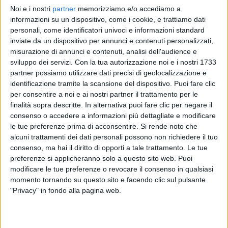
Noi e i nostri
partner
memorizziamo e/o accediamo a
MICHELE BRAVI
MICHELE BRAVI
MICHELE BRAVI
informazioni su un dispositivo, come i cookie, e trattiamo dati
RADIO ITALIA LIVE
STRANGE WORLD
personali, come identificatori univoci e informazioni standard
SANREMO ITALIANO 2026
inviate da un dispositivo per annunci e contenuti personalizzati,
2
VIDEO
15
FOTO
misurazione di annunci e contenuti, analisi dell'audience e
11
FOTO
sviluppo dei servizi.
Con la tua autorizzazione noi e i nostri 1733
1
VIDEO
partner possiamo utilizzare dati precisi di geolocalizzazione e
identificazione tramite la scansione del dispositivo. Puoi fare clic
per consentire a noi e ai nostri partner il trattamento per le
finalità sopra descritte. In alternativa puoi fare clic per negare il
consenso o accedere a informazioni più dettagliate e modificare
le tue preferenze prima di acconsentire.
Si rende noto che
News correlate
alcuni trattamenti dei dati personali possono non richiedere il tuo
consenso, ma hai il diritto di opporti a tale trattamento. Le tue
preferenze si applicheranno solo a questo sito web. Puoi
modificare le tue preferenze o revocare il consenso in qualsiasi
momento tornando su questo sito e facendo clic sul pulsante
"Privacy" in fondo alla pagina web.