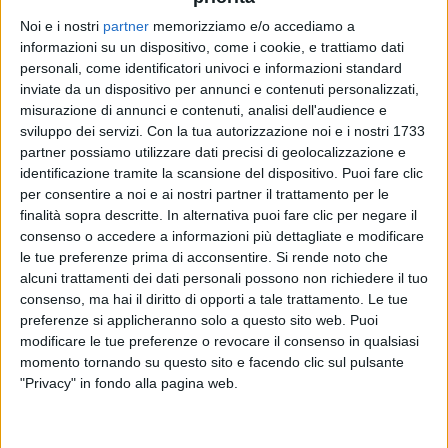
Noi e i nostri
partner
memorizziamo e/o accediamo a
informazioni su un dispositivo, come i cookie, e trattiamo dati
J-AX
J-AX
J-AX
personali, come identificatori univoci e informazioni standard
ARTISTA DAY
SANREMO ITALIANO 2026
inviate da un dispositivo per annunci e contenuti personalizzati,
RADIOITALIALIVE 13/03
misurazione di annunci e contenuti, analisi dell'audience e
sviluppo dei servizi.
Con la tua autorizzazione noi e i nostri 1733
2
VIDEO
1
VIDEO
partner possiamo utilizzare dati precisi di geolocalizzazione e
10
VIDEO
11
FOTO
identificazione tramite la scansione del dispositivo. Puoi fare clic
per consentire a noi e ai nostri partner il trattamento per le
finalità sopra descritte. In alternativa puoi fare clic per negare il
consenso o accedere a informazioni più dettagliate e modificare
le tue preferenze prima di acconsentire.
Si rende noto che
alcuni trattamenti dei dati personali possono non richiedere il tuo
News correlate
consenso, ma hai il diritto di opporti a tale trattamento. Le tue
preferenze si applicheranno solo a questo sito web. Puoi
modificare le tue preferenze o revocare il consenso in qualsiasi
momento tornando su questo sito e facendo clic sul pulsante
"Privacy" in fondo alla pagina web.