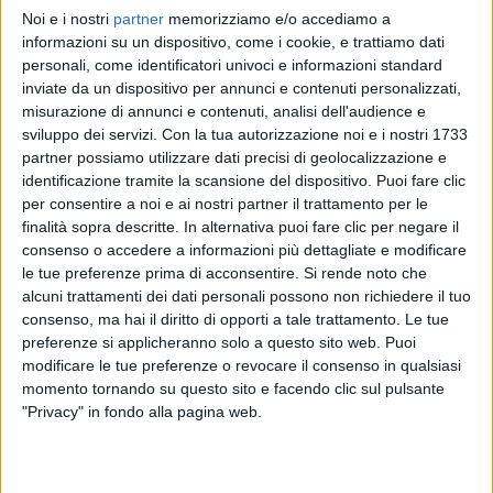
Noi e i nostri
partner
memorizziamo e/o accediamo a
NEGRAMARO
NEGRAMARO
NEGRAMARO
informazioni su un dispositivo, come i cookie, e trattiamo dati
RADIO ITALIA LIVE 13/12/2024
INTERVISTA 19/05/25
personali, come identificatori univoci e informazioni standard
INTERVISTA 25/05/26
inviate da un dispositivo per annunci e contenuti personalizzati,
12
VIDEO
30
FOTO
misurazione di annunci e contenuti, analisi dell'audience e
3
VIDEO
13
FOTO
sviluppo dei servizi.
Con la tua autorizzazione noi e i nostri 1733
3
VIDEO
18
FOTO
partner possiamo utilizzare dati precisi di geolocalizzazione e
identificazione tramite la scansione del dispositivo. Puoi fare clic
per consentire a noi e ai nostri partner il trattamento per le
finalità sopra descritte. In alternativa puoi fare clic per negare il
consenso o accedere a informazioni più dettagliate e modificare
le tue preferenze prima di acconsentire.
Si rende noto che
News correlate
alcuni trattamenti dei dati personali possono non richiedere il tuo
consenso, ma hai il diritto di opporti a tale trattamento. Le tue
preferenze si applicheranno solo a questo sito web. Puoi
modificare le tue preferenze o revocare il consenso in qualsiasi
momento tornando su questo sito e facendo clic sul pulsante
"Privacy" in fondo alla pagina web.