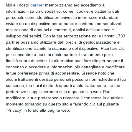
Noi e i nostri
partner
memorizziamo e/o accediamo a
GIORGIA
GIORGIA
GIORGIA
informazioni su un dispositivo, come i cookie, e trattiamo dati
INTERVISTA 28/10/2024
SANREMO ITALIANO 1/02/2025
personali, come identificatori univoci e informazioni standard
RADIOITALIALIVE 07/11
inviate da un dispositivo per annunci e contenuti personalizzati,
2
VIDEO
15
FOTO
misurazione di annunci e contenuti, analisi dell'audience e
1
VIDEO
sviluppo dei servizi.
Con la tua autorizzazione noi e i nostri 1733
9
VIDEO
19
FOTO
partner possiamo utilizzare dati precisi di geolocalizzazione e
identificazione tramite la scansione del dispositivo. Puoi fare clic
per consentire a noi e ai nostri partner il trattamento per le
finalità sopra descritte. In alternativa puoi fare clic per negare il
consenso o accedere a informazioni più dettagliate e modificare
le tue preferenze prima di acconsentire.
Si rende noto che
News correlate
alcuni trattamenti dei dati personali possono non richiedere il tuo
consenso, ma hai il diritto di opporti a tale trattamento. Le tue
preferenze si applicheranno solo a questo sito web. Puoi
modificare le tue preferenze o revocare il consenso in qualsiasi
momento tornando su questo sito e facendo clic sul pulsante
"Privacy" in fondo alla pagina web.