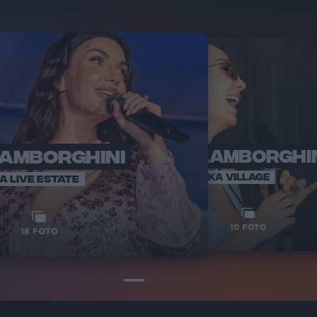
LAMBORGHINI
ELETTRA LAMBORGHI
RADI
VOI TA
VOI TANKA VILLAGE
IA LIVE ESTATE
1
VIDEO
10
FOTO
18
FOTO