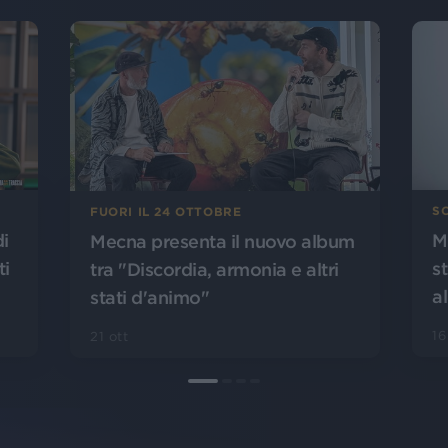
S
FUORI IL 24 OTTOBRE
di
M
Mecna presenta il nuovo album
ti
s
tra "Discordia, armonia e altri
a
stati d'animo"
16
21 ott