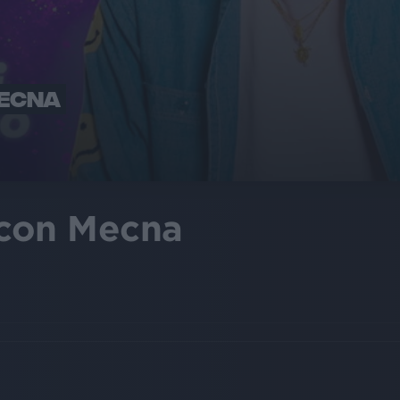
MECNA
con Mecna