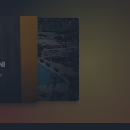
NI
O ITALIA
NKA VILLAGE
2
VIDEO