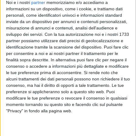
FEDEZ
Noi e i nostri
partner
memorizziamo e/o accediamo a
RADIO ITALIA LIVE 2020
SANREMO ITALIANO 8/02/2025
informazioni su un dispositivo, come i cookie, e trattiamo dati
RADIOITALIALIVE 27/3
personali, come identificatori univoci e informazioni standard
11
VIDEO
31
FOTO
inviate da un dispositivo per annunci e contenuti personalizzati,
1
VIDEO
misurazione di annunci e contenuti, analisi dell'audience e
14
VIDEO
25
FOTO
sviluppo dei servizi.
Con la tua autorizzazione noi e i nostri 1733
partner possiamo utilizzare dati precisi di geolocalizzazione e
identificazione tramite la scansione del dispositivo. Puoi fare clic
per consentire a noi e ai nostri partner il trattamento per le
finalità sopra descritte. In alternativa puoi fare clic per negare il
consenso o accedere a informazioni più dettagliate e modificare
News correlate
le tue preferenze prima di acconsentire.
Si rende noto che
alcuni trattamenti dei dati personali possono non richiedere il tuo
consenso, ma hai il diritto di opporti a tale trattamento. Le tue
preferenze si applicheranno solo a questo sito web. Puoi
modificare le tue preferenze o revocare il consenso in qualsiasi
momento tornando su questo sito e facendo clic sul pulsante
"Privacy" in fondo alla pagina web.