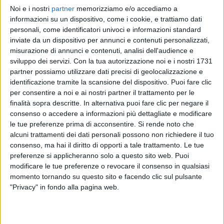
Noi e i nostri
partner
memorizziamo e/o accediamo a
FABRIZIO MORO
FABRIZIO MORO
FABRIZIO MORO
informazioni su un dispositivo, come i cookie, e trattiamo dati
INTERVISTA
ASPETTANDO EUROVISION 2022
personali, come identificatori univoci e informazioni standard
RADIOITALIALIVE 19/12
inviate da un dispositivo per annunci e contenuti personalizzati,
2
VIDEO
16
FOTO
misurazione di annunci e contenuti, analisi dell'audience e
1
VIDEO
sviluppo dei servizi.
Con la tua autorizzazione noi e i nostri 1731
12
VIDEO
28
FOTO
partner possiamo utilizzare dati precisi di geolocalizzazione e
identificazione tramite la scansione del dispositivo. Puoi fare clic
per consentire a noi e ai nostri partner il trattamento per le
finalità sopra descritte. In alternativa puoi fare clic per negare il
consenso o accedere a informazioni più dettagliate e modificare
le tue preferenze prima di acconsentire.
Si rende noto che
News correlate
alcuni trattamenti dei dati personali possono non richiedere il tuo
consenso, ma hai il diritto di opporti a tale trattamento. Le tue
preferenze si applicheranno solo a questo sito web. Puoi
modificare le tue preferenze o revocare il consenso in qualsiasi
momento tornando su questo sito e facendo clic sul pulsante
"Privacy" in fondo alla pagina web.