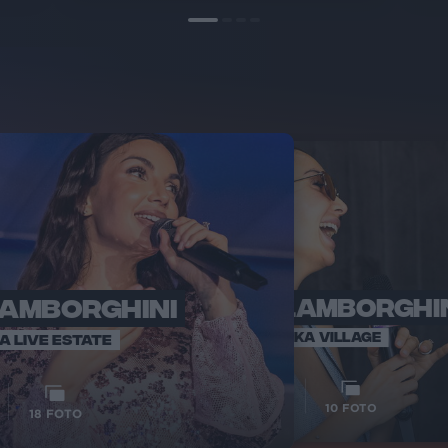
LAMBORGHINI
ELETTRA LAMBORGHI
RADI
VOI TA
VOI TANKA VILLAGE
IA LIVE ESTATE
1
VIDEO
10
FOTO
18
FOTO