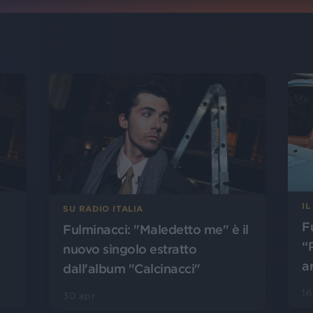
I
SU RADIO ITALIA
F
Fulminacci: "Maledetto me" è il
“
nuovo singolo estratto
a
dall'album "Calcinacci"
16
30 apr