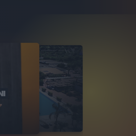
NI
O ITALIA
NKA VILLAGE
2
VIDEO