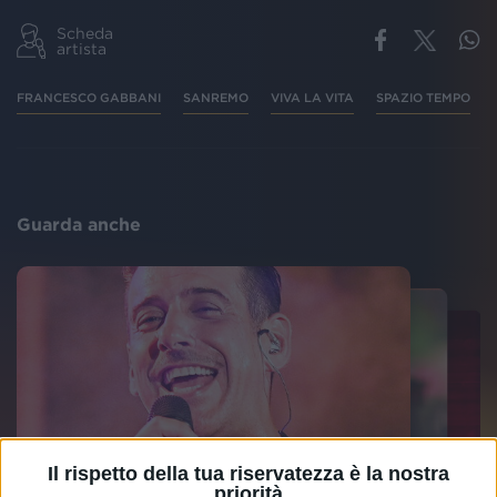
Scheda
artista
FRANCESCO GABBANI
SANREMO
VIVA LA VITA
SPAZIO TEMPO
Guarda anche
Il rispetto della tua riservatezza è la nostra
priorità