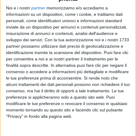
Noi e i nostri
partner
memorizziamo e/o accediamo a
informazioni su un dispositivo, come i cookie, e trattiamo dati
FRANCESCO GABBANI
FRANCESCO GABBANI
FRANCESCO GABBANI
personali, come identificatori univoci e informazioni standard
RADIO ITALIA LIVE SPECIALE SANREMO
BRAVO ALIMINI 2025
inviate da un dispositivo per annunci e contenuti personalizzati,
RADIO ITALIA LIVE ESTATE
misurazione di annunci e contenuti, analisi dell'audience e
sviluppo dei servizi.
Con la tua autorizzazione noi e i nostri 1733
1
VIDEO
16
FOTO
1
VIDEO
13
FOTO
partner possiamo utilizzare dati precisi di geolocalizzazione e
1
VIDEO
17
FOTO
identificazione tramite la scansione del dispositivo. Puoi fare clic
per consentire a noi e ai nostri partner il trattamento per le
finalità sopra descritte. In alternativa puoi fare clic per negare il
consenso o accedere a informazioni più dettagliate e modificare
le tue preferenze prima di acconsentire.
Si rende noto che
alcuni trattamenti dei dati personali possono non richiedere il tuo
News correlate
consenso, ma hai il diritto di opporti a tale trattamento. Le tue
preferenze si applicheranno solo a questo sito web. Puoi
modificare le tue preferenze o revocare il consenso in qualsiasi
momento tornando su questo sito e facendo clic sul pulsante
"Privacy" in fondo alla pagina web.