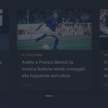
L
IL CAPITANO
U
Addio a Franco Baresi: la
e
n
musica italiana rende omaggio
It
alla leggenda del calcio
28
31 lug