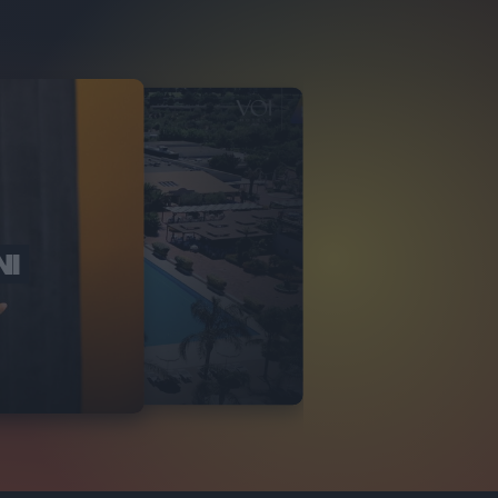
NI
O ITALIA
NKA VILLAGE
2
VIDEO