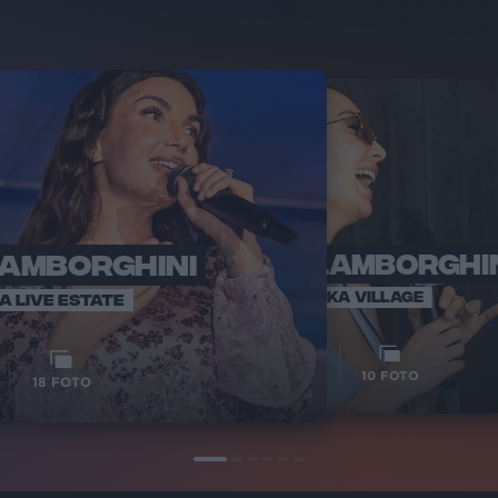
LAMBORGHINI
ELETTRA LAMBORGHI
RADI
VOI TA
VOI TANKA VILLAGE
IA LIVE ESTATE
1
VIDEO
10
FOTO
18
FOTO