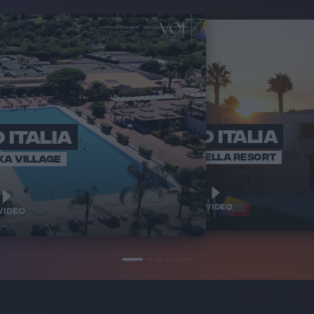
 ITALIA
RADIO ITALIA
RADI
BRAVO BAIA
VOI ARENELLA RESORT
KA VILLAGE
1
1
VIDEO
VIDEO