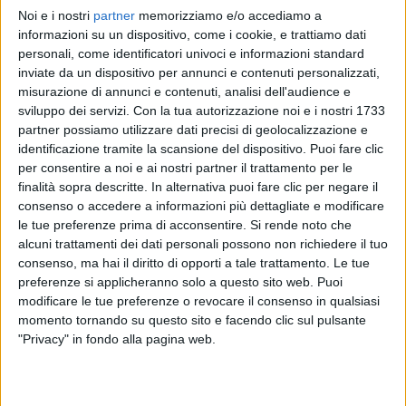
Noi e i nostri
partner
memorizziamo e/o accediamo a
FABRI FIBRA
FABRI FIBRA
FABRI FIBRA
informazioni su un dispositivo, come i cookie, e trattiamo dati
INTERVISTA
RADIO ITALIA LIVE
personali, come identificatori univoci e informazioni standard
RADIOITALIALIVE 14/11
inviate da un dispositivo per annunci e contenuti personalizzati,
2
VIDEO
16
FOTO
misurazione di annunci e contenuti, analisi dell'audience e
10
VIDEO
17
FOTO
sviluppo dei servizi.
Con la tua autorizzazione noi e i nostri 1733
15
VIDEO
20
FOTO
partner possiamo utilizzare dati precisi di geolocalizzazione e
identificazione tramite la scansione del dispositivo. Puoi fare clic
per consentire a noi e ai nostri partner il trattamento per le
finalità sopra descritte. In alternativa puoi fare clic per negare il
consenso o accedere a informazioni più dettagliate e modificare
le tue preferenze prima di acconsentire.
Si rende noto che
News correlate
alcuni trattamenti dei dati personali possono non richiedere il tuo
consenso, ma hai il diritto di opporti a tale trattamento. Le tue
preferenze si applicheranno solo a questo sito web. Puoi
modificare le tue preferenze o revocare il consenso in qualsiasi
momento tornando su questo sito e facendo clic sul pulsante
"Privacy" in fondo alla pagina web.