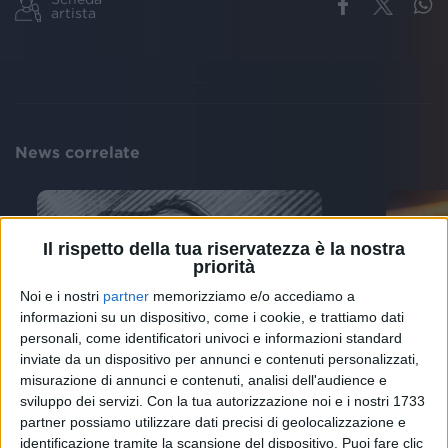
artista
News correlate
Il rispetto della tua riservatezza è la nostra
priorità
Noi e i nostri
partner
memorizziamo e/o accediamo a
informazioni su un dispositivo, come i cookie, e trattiamo dati
personali, come identificatori univoci e informazioni standard
inviate da un dispositivo per annunci e contenuti personalizzati,
“SOUN
CERTIFICAZIONI FIMI
misurazione di annunci e contenuti, analisi dell'audience e
Elisa
Olly: San Siro e Dall'Ara sold
sviluppo dei servizi.
Con la tua autorizzazione noi e i nostri 1733
Campo
out mentre "Tutta Vita" fa il
partner possiamo utilizzare dati precisi di geolocalizzazione e
carri
nono platino
identificazione tramite la scansione del dispositivo. Puoi fare clic