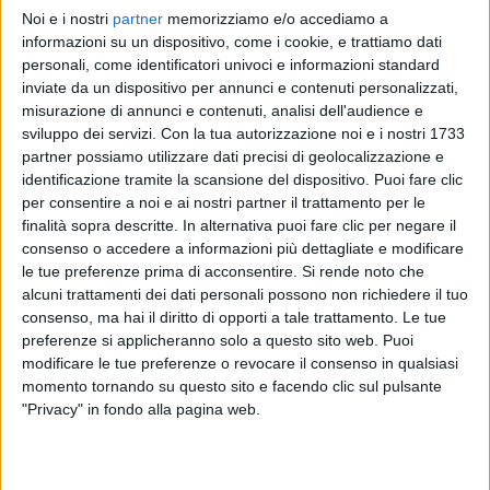
Noi e i nostri
partner
memorizziamo e/o accediamo a
GIORGIA
GIORGIA
GIORGIA
informazioni su un dispositivo, come i cookie, e trattiamo dati
INTERVISTA 28/10/2024
SANREMO ITALIANO 1/02/2025
personali, come identificatori univoci e informazioni standard
RADIOITALIALIVE 07/11
inviate da un dispositivo per annunci e contenuti personalizzati,
2
VIDEO
15
FOTO
misurazione di annunci e contenuti, analisi dell'audience e
1
VIDEO
sviluppo dei servizi.
Con la tua autorizzazione noi e i nostri 1733
9
VIDEO
19
FOTO
partner possiamo utilizzare dati precisi di geolocalizzazione e
identificazione tramite la scansione del dispositivo. Puoi fare clic
per consentire a noi e ai nostri partner il trattamento per le
finalità sopra descritte. In alternativa puoi fare clic per negare il
consenso o accedere a informazioni più dettagliate e modificare
le tue preferenze prima di acconsentire.
Si rende noto che
News correlate
alcuni trattamenti dei dati personali possono non richiedere il tuo
consenso, ma hai il diritto di opporti a tale trattamento. Le tue
preferenze si applicheranno solo a questo sito web. Puoi
modificare le tue preferenze o revocare il consenso in qualsiasi
momento tornando su questo sito e facendo clic sul pulsante
"Privacy" in fondo alla pagina web.