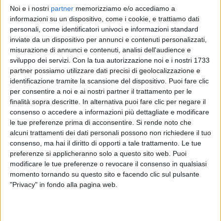
Noi e i nostri
partner
memorizziamo e/o accediamo a
BRESH
BRESH
informazioni su un dispositivo, come i cookie, e trattiamo dati
SANREMO ITALIANO 29/01/2025
personali, come identificatori univoci e informazioni standard
RADIOITALIALIVE 28/11
inviate da un dispositivo per annunci e contenuti personalizzati,
misurazione di annunci e contenuti, analisi dell'audience e
1
VIDEO
sviluppo dei servizi.
Con la tua autorizzazione noi e i nostri 1733
15
VIDEO
10
FOTO
partner possiamo utilizzare dati precisi di geolocalizzazione e
identificazione tramite la scansione del dispositivo. Puoi fare clic
per consentire a noi e ai nostri partner il trattamento per le
finalità sopra descritte. In alternativa puoi fare clic per negare il
consenso o accedere a informazioni più dettagliate e modificare
le tue preferenze prima di acconsentire.
Si rende noto che
News correlate
alcuni trattamenti dei dati personali possono non richiedere il tuo
consenso, ma hai il diritto di opporti a tale trattamento. Le tue
preferenze si applicheranno solo a questo sito web. Puoi
modificare le tue preferenze o revocare il consenso in qualsiasi
momento tornando su questo sito e facendo clic sul pulsante
"Privacy" in fondo alla pagina web.