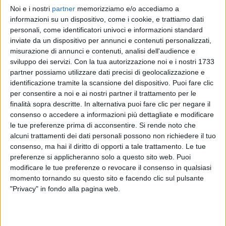
Noi e i nostri
partner
memorizziamo e/o accediamo a
BRESH
BRESH
informazioni su un dispositivo, come i cookie, e trattiamo dati
SANREMO ITALIANO 29/01/2025
personali, come identificatori univoci e informazioni standard
RADIOITALIALIVE 28/11
inviate da un dispositivo per annunci e contenuti personalizzati,
misurazione di annunci e contenuti, analisi dell'audience e
1
VIDEO
sviluppo dei servizi.
Con la tua autorizzazione noi e i nostri 1733
15
VIDEO
10
FOTO
partner possiamo utilizzare dati precisi di geolocalizzazione e
identificazione tramite la scansione del dispositivo. Puoi fare clic
per consentire a noi e ai nostri partner il trattamento per le
finalità sopra descritte. In alternativa puoi fare clic per negare il
consenso o accedere a informazioni più dettagliate e modificare
le tue preferenze prima di acconsentire.
Si rende noto che
News correlate
alcuni trattamenti dei dati personali possono non richiedere il tuo
consenso, ma hai il diritto di opporti a tale trattamento. Le tue
preferenze si applicheranno solo a questo sito web. Puoi
modificare le tue preferenze o revocare il consenso in qualsiasi
momento tornando su questo sito e facendo clic sul pulsante
"Privacy" in fondo alla pagina web.