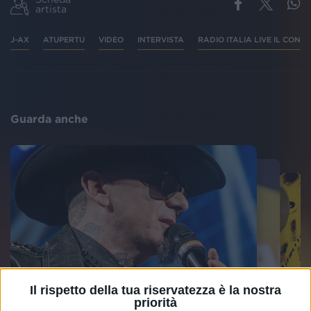
artista
J-AX
ATUPERTU
VIDEO
INTERVISTA
RADIO ITALIA LIVE IL CONC
Guarda anche
Il rispetto della tua riservatezza è la nostra
priorità