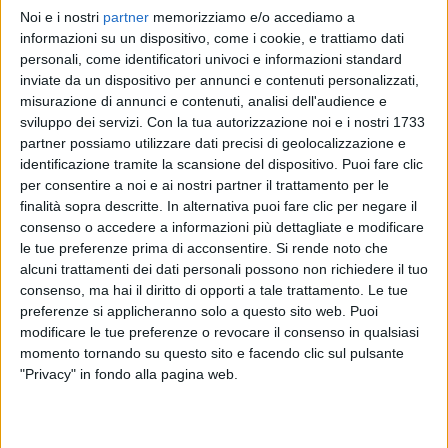
Noi e i nostri
partner
memorizziamo e/o accediamo a
J-AX
J-AX
J-AX
informazioni su un dispositivo, come i cookie, e trattiamo dati
ARTISTA DAY
SANREMO ITALIANO 2026
personali, come identificatori univoci e informazioni standard
RADIOITALIALIVE 13/03
inviate da un dispositivo per annunci e contenuti personalizzati,
2
VIDEO
misurazione di annunci e contenuti, analisi dell'audience e
1
VIDEO
sviluppo dei servizi.
Con la tua autorizzazione noi e i nostri 1733
10
VIDEO
11
FOTO
partner possiamo utilizzare dati precisi di geolocalizzazione e
identificazione tramite la scansione del dispositivo. Puoi fare clic
per consentire a noi e ai nostri partner il trattamento per le
finalità sopra descritte. In alternativa puoi fare clic per negare il
consenso o accedere a informazioni più dettagliate e modificare
le tue preferenze prima di acconsentire.
Si rende noto che
News correlate
alcuni trattamenti dei dati personali possono non richiedere il tuo
consenso, ma hai il diritto di opporti a tale trattamento. Le tue
preferenze si applicheranno solo a questo sito web. Puoi
modificare le tue preferenze o revocare il consenso in qualsiasi
momento tornando su questo sito e facendo clic sul pulsante
"Privacy" in fondo alla pagina web.