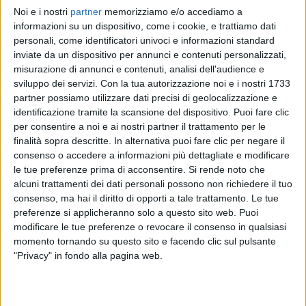
Noi e i nostri
partner
memorizziamo e/o accediamo a
ANNALISA
ANNALISA
ANNALISA
informazioni su un dispositivo, come i cookie, e trattiamo dati
RADIO ITALIA LIVE 17/11
SANREMO ITALIANO 2024
personali, come identificatori univoci e informazioni standard
RADIOITALIALIVE 21/11
inviate da un dispositivo per annunci e contenuti personalizzati,
12
VIDEO
23
FOTO
misurazione di annunci e contenuti, analisi dell'audience e
1
VIDEO
sviluppo dei servizi.
Con la tua autorizzazione noi e i nostri 1733
13
VIDEO
19
FOTO
partner possiamo utilizzare dati precisi di geolocalizzazione e
identificazione tramite la scansione del dispositivo. Puoi fare clic
per consentire a noi e ai nostri partner il trattamento per le
finalità sopra descritte. In alternativa puoi fare clic per negare il
consenso o accedere a informazioni più dettagliate e modificare
le tue preferenze prima di acconsentire.
Si rende noto che
News correlate
alcuni trattamenti dei dati personali possono non richiedere il tuo
consenso, ma hai il diritto di opporti a tale trattamento. Le tue
preferenze si applicheranno solo a questo sito web. Puoi
modificare le tue preferenze o revocare il consenso in qualsiasi
momento tornando su questo sito e facendo clic sul pulsante
"Privacy" in fondo alla pagina web.