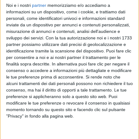
Noi e i nostri
partner
memorizziamo e/o accediamo a
ANNALISA
ANNALISA
ANNALISA
informazioni su un dispositivo, come i cookie, e trattiamo dati
RADIO ITALIA LIVE 17/11
SANREMO ITALIANO 2024
personali, come identificatori univoci e informazioni standard
RADIOITALIALIVE 21/11
inviate da un dispositivo per annunci e contenuti personalizzati,
12
VIDEO
23
FOTO
misurazione di annunci e contenuti, analisi dell'audience e
1
VIDEO
sviluppo dei servizi.
Con la tua autorizzazione noi e i nostri 1733
13
VIDEO
19
FOTO
partner possiamo utilizzare dati precisi di geolocalizzazione e
identificazione tramite la scansione del dispositivo. Puoi fare clic
per consentire a noi e ai nostri partner il trattamento per le
finalità sopra descritte. In alternativa puoi fare clic per negare il
consenso o accedere a informazioni più dettagliate e modificare
le tue preferenze prima di acconsentire.
Si rende noto che
News correlate
alcuni trattamenti dei dati personali possono non richiedere il tuo
consenso, ma hai il diritto di opporti a tale trattamento. Le tue
preferenze si applicheranno solo a questo sito web. Puoi
modificare le tue preferenze o revocare il consenso in qualsiasi
momento tornando su questo sito e facendo clic sul pulsante
"Privacy" in fondo alla pagina web.