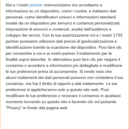
Noi e i nostri
partner
memorizziamo e/o accediamo a
ANNALISA
ANNALISA
ANNALISA
informazioni su un dispositivo, come i cookie, e trattiamo dati
RADIO ITALIA LIVE 17/11
SANREMO ITALIANO 2024
personali, come identificatori univoci e informazioni standard
RADIOITALIALIVE 21/11
inviate da un dispositivo per annunci e contenuti personalizzati,
12
VIDEO
23
FOTO
misurazione di annunci e contenuti, analisi dell'audience e
1
VIDEO
sviluppo dei servizi.
Con la tua autorizzazione noi e i nostri 1733
13
VIDEO
19
FOTO
partner possiamo utilizzare dati precisi di geolocalizzazione e
identificazione tramite la scansione del dispositivo. Puoi fare clic
per consentire a noi e ai nostri partner il trattamento per le
finalità sopra descritte. In alternativa puoi fare clic per negare il
consenso o accedere a informazioni più dettagliate e modificare
le tue preferenze prima di acconsentire.
Si rende noto che
News correlate
alcuni trattamenti dei dati personali possono non richiedere il tuo
consenso, ma hai il diritto di opporti a tale trattamento. Le tue
preferenze si applicheranno solo a questo sito web. Puoi
modificare le tue preferenze o revocare il consenso in qualsiasi
momento tornando su questo sito e facendo clic sul pulsante
"Privacy" in fondo alla pagina web.