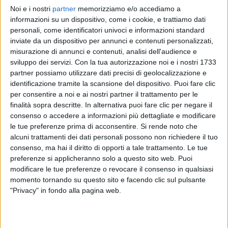
Noi e i nostri
partner
memorizziamo e/o accediamo a
ANNALISA
ANNALISA
ANNALISA
informazioni su un dispositivo, come i cookie, e trattiamo dati
RADIO ITALIA LIVE 17/11
SANREMO ITALIANO 2024
personali, come identificatori univoci e informazioni standard
RADIOITALIALIVE 21/11
inviate da un dispositivo per annunci e contenuti personalizzati,
12
VIDEO
23
FOTO
misurazione di annunci e contenuti, analisi dell'audience e
1
VIDEO
sviluppo dei servizi.
Con la tua autorizzazione noi e i nostri 1733
13
VIDEO
19
FOTO
partner possiamo utilizzare dati precisi di geolocalizzazione e
identificazione tramite la scansione del dispositivo. Puoi fare clic
per consentire a noi e ai nostri partner il trattamento per le
finalità sopra descritte. In alternativa puoi fare clic per negare il
consenso o accedere a informazioni più dettagliate e modificare
le tue preferenze prima di acconsentire.
Si rende noto che
News correlate
alcuni trattamenti dei dati personali possono non richiedere il tuo
consenso, ma hai il diritto di opporti a tale trattamento. Le tue
preferenze si applicheranno solo a questo sito web. Puoi
modificare le tue preferenze o revocare il consenso in qualsiasi
momento tornando su questo sito e facendo clic sul pulsante
"Privacy" in fondo alla pagina web.