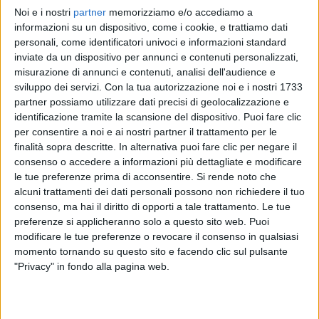
Noi e i nostri
partner
memorizziamo e/o accediamo a
ALFA
ALFA
ALFA
informazioni su un dispositivo, come i cookie, e trattiamo dati
RADIO ITALIA LIVE ESTATE
RADIO ITALIA LIVE 22/11/2024
personali, come identificatori univoci e informazioni standard
INTERVISTA 26/03/25
inviate da un dispositivo per annunci e contenuti personalizzati,
1
VIDEO
22
FOTO
misurazione di annunci e contenuti, analisi dell'audience e
10
VIDEO
19
FOTO
sviluppo dei servizi.
Con la tua autorizzazione noi e i nostri 1733
1
VIDEO
partner possiamo utilizzare dati precisi di geolocalizzazione e
identificazione tramite la scansione del dispositivo. Puoi fare clic
per consentire a noi e ai nostri partner il trattamento per le
finalità sopra descritte. In alternativa puoi fare clic per negare il
consenso o accedere a informazioni più dettagliate e modificare
le tue preferenze prima di acconsentire.
Si rende noto che
News correlate
alcuni trattamenti dei dati personali possono non richiedere il tuo
consenso, ma hai il diritto di opporti a tale trattamento. Le tue
preferenze si applicheranno solo a questo sito web. Puoi
modificare le tue preferenze o revocare il consenso in qualsiasi
momento tornando su questo sito e facendo clic sul pulsante
"Privacy" in fondo alla pagina web.