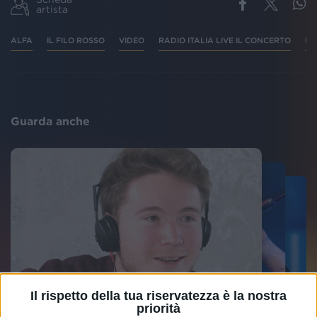
artista
ALFA
IL FILO ROSSO
VIDEO
RADIO ITALIA LIVE IL CONCERTO
MI
Guarda anche
Il rispetto della tua riservatezza è la nostra
priorità