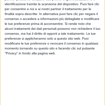
identificazione tramite la scansione del dispositivo. Puoi fare clic
per consentire a noi e ai nostri partner il trattamento per le
finalità sopra descritte. In alternativa puoi fare clic per negare il
consenso o accedere a informazioni più dettagliate e modificare
10 dic 2020
NEWS
le tue preferenze prima di acconsentire.
Si rende noto che
Ligabue e la fortunata maledizione del
alcuni trattamenti dei dati personali possono non richiedere il tuo
consenso, ma hai il diritto di opporti a tale trattamento. Le tue
numero Sette
preferenze si applicheranno solo a questo sito web. Puoi
L’artista presenta il suo nuovo album “77+7” a Radio
modificare le tue preferenze o revocare il consenso in qualsiasi
Italia: ecco l’intervista!
momento tornando su questo sito e facendo clic sul pulsante
"Privacy" in fondo alla pagina web.
di
Simone Bernardi