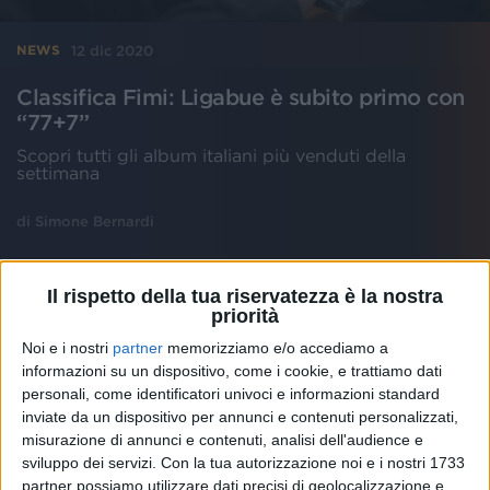
12 dic 2020
NEWS
Classifica Fimi: Ligabue è subito primo con
“77+7”
Scopri tutti gli album italiani più venduti della
settimana
di
Simone Bernardi
Il rispetto della tua riservatezza è la nostra
priorità
Noi e i nostri
partner
memorizziamo e/o accediamo a
informazioni su un dispositivo, come i cookie, e trattiamo dati
personali, come identificatori univoci e informazioni standard
inviate da un dispositivo per annunci e contenuti personalizzati,
misurazione di annunci e contenuti, analisi dell'audience e
sviluppo dei servizi.
Con la tua autorizzazione noi e i nostri 1733
partner possiamo utilizzare dati precisi di geolocalizzazione e