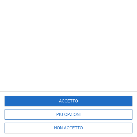
VIDEO
Intervista a Ligabue (77 Singoli + 7)
ACCETTO
PIÙ OPZIONI
Chi siamo
Contattaci
NON ACCETTO
Privacy
Lavora con noi